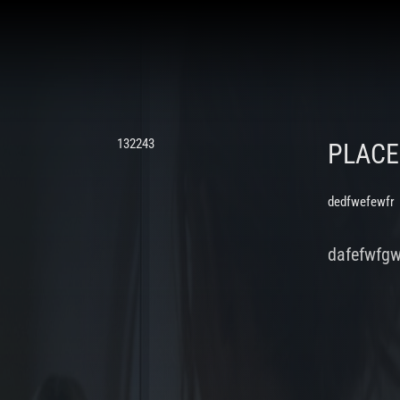
132243
PLAC
dedfwefewfr
dafefwfg