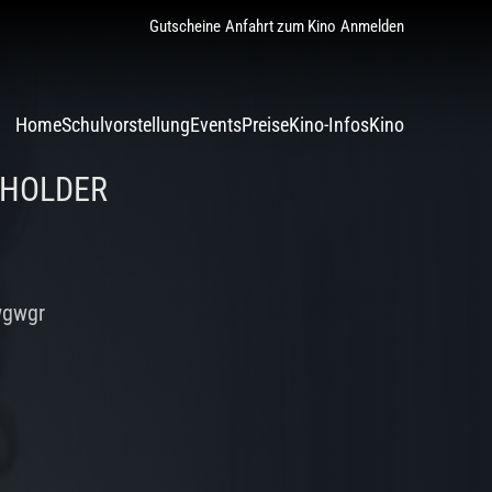
Gutscheine
Anfahrt zum Kino
Anmelden
Home
Schulvorstellung
Events
Preise
Kino-Infos
Kino
EHOLDER
wgwgr