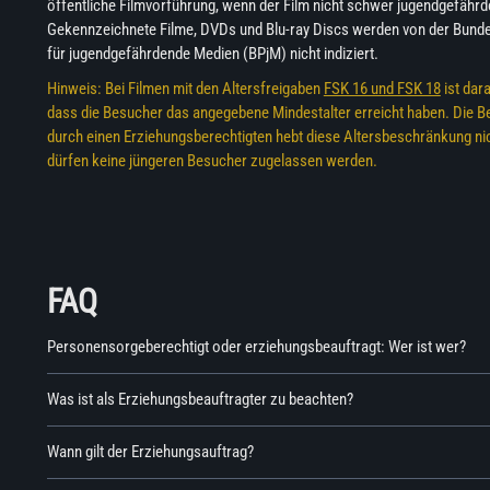
öffentliche Filmvorführung, wenn der Film nicht schwer jugendgefährde
Gekennzeichnete Filme, DVDs und Blu-ray Discs werden von der Bunde
für jugendgefährdende Medien (BPjM) nicht indiziert.
Hinweis: Bei Filmen mit den Altersfreigaben
FSK 16 und FSK 18
ist dar
dass die Besucher das angegebene Mindestalter erreicht haben. Die B
durch einen Erziehungsberechtigten hebt diese Altersbeschränkung nic
dürfen keine jüngeren Besucher zugelassen werden.
FAQ
Personensorgeberechtigt oder erziehungsbeauftragt: Wer ist wer?
Was ist als Erziehungsbeauftragter zu beachten?
Wann gilt der Erziehungsauftrag?