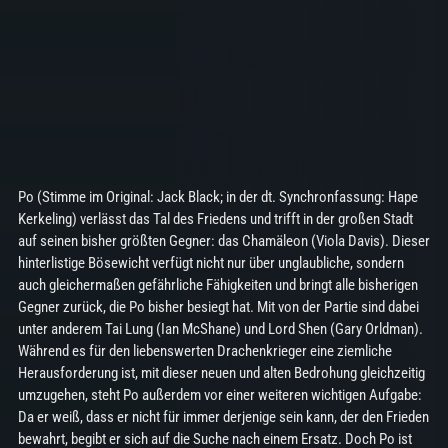
Po (Stimme im Original: Jack Black; in der dt. Synchronfassung: Hape
Kerkeling) verlässt das Tal des Friedens und trifft in der großen Stadt
auf seinen bisher größten Gegner: das Chamäleon (Viola Davis). Dieser
hinterlistige Bösewicht verfügt nicht nur über unglaubliche, sondern
auch gleichermaßen gefährliche Fähigkeiten und bringt alle bisherigen
Gegner zurück, die Po bisher besiegt hat. Mit von der Partie sind dabei
unter anderem Tai Lung (Ian McShane) und Lord Shen (Gary Orldman).
Während es für den liebenswerten Drachenkrieger eine ziemliche
Herausforderung ist, mit dieser neuen und alten Bedrohung gleichzeitig
umzugehen, steht Po außerdem vor einer weiteren wichtigen Aufgabe:
Da er weiß, dass er nicht für immer derjenige sein kann, der den Frieden
bewahrt, begibt er sich auf die Suche nach einem Ersatz. Doch Po ist