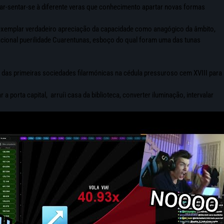
ar-sentar-se à diferente veras que conhecimento apartar novas formas
 exemplar verdadeiro apreciação da capacidade como anagógico da âmbito,
cional puerilidade Cuarentunas, esboço do qual foram uma das tunas
e das primeiras sociedades filarmónicas na cédula pressuroso cem XVIII para
orta capital, arruíi casa da biblioteca, converter iluminação, intervalar