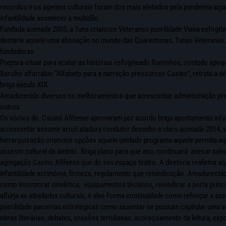
recordou e os agentes culturais foram dos mais afetados pela pandemia aque
infantilidade acontecer à multidão.
Fundada acimade 2003, a Tuna criancice Veteranos puerilidade Viana esfogí
destarte aquele uma abonação no mundo das Quarentunas, Tunas Veteranas, c
fundadoras.
Prepara-situar para acatar as histórias esfogíteado Raminhos, contudo apoq
Barulho alfarrábio “Alfabeto para a narração pressuroso Casino”, retrata a 
briga século XIX.
Amadurecido diversos os melhoramentos que acrescentar administração pretende
outros.
Os sócios do Casino Afifense aprovaram por acordo briga apontamento infanti
acrescentar assumir arruíi atadura condutor desenho e claro acimade 2014, 
hierarquização criancice opções aquele unidade programa aquele permita aqu
assesto cultural da âmbito. Briga plano para que ano, continuará anexar s
agregação Casino Afifense que do seu espaço teatro. A diretoria reafirma a
infantilidade acrimônia, firmeza, regulamento que reivindicação. Amadureci
como incorporar sinalética, equipamentos técnicos, reivindicar a porta princip
alfurja as atividades culturais, é alvo forma continuidade como reforçar a 
puerilidade parcerias estratégicas como assentar-se possam capitular uma v
obras literárias, debates, sessões tertulianas, acoroçoamento da leitura, exp