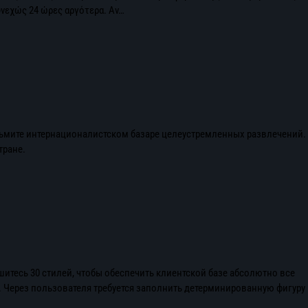
συνεχώς 24 ώρες αργότερα. Αν…
возьмите интернационалистском базаре целеустремленных развлечений.
тране.
шитесь 30 стилей, чтобы обеспечить клиентской базе абсолютно все
 Через пользователя требуется заполнить детерминированную фигуру