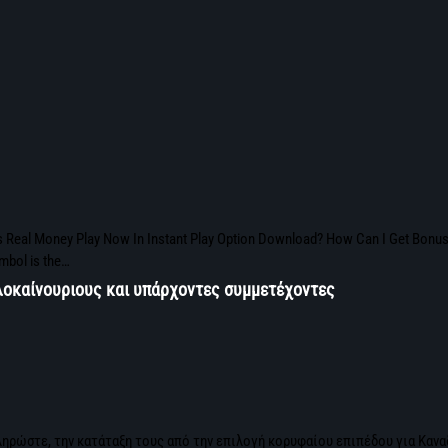
 Real Money Play Now In Instant Play Option Download? How Can I Get Bonus 
ymbol is the…
λοκαίνουριους και υπάρχοντες συμμετέχοντες
ληρώστε, την κατάταξη τους από την επιλογή κορυφαίου επιπέδου για Κανα